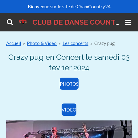
Bienvenue sur le site de ChamCountry24
Passer
au
CLUB DE DANSE COUNTRY
contenu
principal
Accueil
»
Photo & Vidéo
»
Les concerts
»
Crazy pug
Crazy pug en Concert le samedi 03
février 2024
PHOTOS
VIDEO