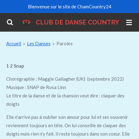
Bienvenue sur le site de ChamCountry24
Passer
au
CLUB DE DANSE COUNTRY
contenu
principal
Accueil
»
Les Danses
»
Paroles
1 2 Snap
Chorégraphie : Maggie Gallagher (UK) (septembre 2022)
Musique : SNAP de Rosa Linn
Le titre de la danse et de la chanson veut dire : claquer des
doigts
Elle n’arrive pas à oublier son amour pour lui et ses souvenir
reviennent toujours en tête. On lui conseille de claquer des
doigts mais rien n’y fait. Il reste toujours dans son coeur. Elle