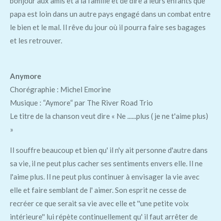
bonjour aux amis et à la famille et de dire à leurs enfants que
papa est loin dans un autre pays engagé dans un combat entre
le bien et le mal. Il rêve du jour où il pourra faire ses bagages
et les retrouver.
Anymore
Chorégraphie : Michel Emorine
Musique : “Aymore“ par The River Road Trio
Le titre de la chanson veut dire « Ne ......plus ( je ne t'aime plus)
»
Il souffre beaucoup et bien qu' il n'y ait personne d'autre dans
sa vie, il ne peut plus cacher ses sentiments envers elle. Il ne
l'aime plus. Il ne peut plus continuer à envisager la vie avec
elle et faire semblant de l' aimer. Son esprit ne cesse de
recréer ce que serait sa vie avec elle et ''une petite voix
intérieure'' lui répète continuellement qu' il faut arrêter de