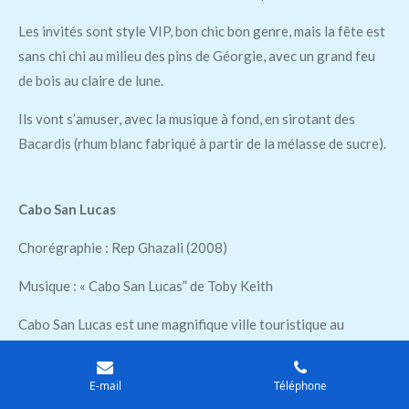
Les invités sont style VIP, bon chic bon genre, mais la fête est
sans chi chi au milieu des pins de Géorgie, avec un grand feu
de bois au claire de lune.
Ils vont s’amuser, avec la musique à fond, en sirotant des
Bacardis (rhum blanc fabriqué à partir de la mélasse de sucre).
Cabo San Lucas
Chorégraphie : Rep Ghazali (2008)
Musique : « Cabo San Lucas” de Toby Keith
Cabo San Lucas est une magnifique ville touristique au
Mexique. Notre chanteur a laissé derrière le stress de la ville
pour y mener une vie de détente. Il a acheté une guitare,
E-mail
Téléphone
chante ses chansons dans un bar en ville … et invite celle qu’il