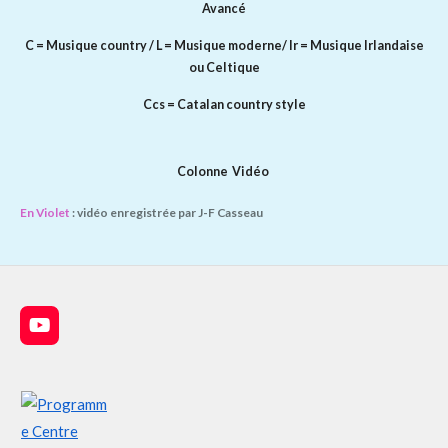
Avancé
C = Musique country / L = Musique moderne/ Ir = Musique Irlandaise
ou Celtique
Ccs = Catalan country style
Colonne Vidéo
En Violet
: vidéo enregistrée par J-F Casseau
Y
o
u
T
u
b
e