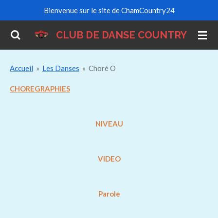
Bienvenue sur le site de ChamCountry24
Passer
au
CLUB DE DANSE COUNTRY
contenu
principal
Accueil
»
Les Danses
»
Choré O
CHOREGRAPHIES
NIVEAU
VIDEO
Parole