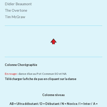
Didier Beaumont
The Overtone
Tim McGraw
Colonne Chorégraphie
En rouge
: danse élue au Pot Commun SO et NA
Télécharger la fiche de pas en cliquant sur la danse
Colonne niveau
AB = Ultra débutant / D = Débutant / N = Novice / I = Inter / A =